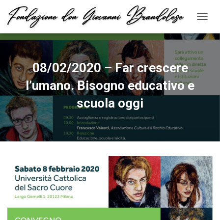
N
A
V
I
G
08/02/2020 – Far crescere
A
Z
l’umano. Bisogno educativo e
I
O
scuola oggi
N
E
T
O
G
G
L
E